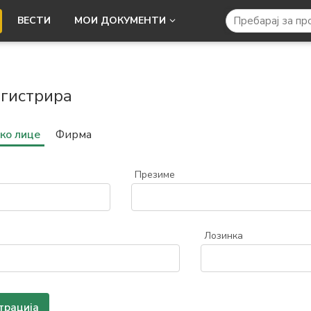
ВЕСТИ
МОИ ДОКУМЕНТИ
егистрира
ко лице
Фирма
Презиме
Лозинка
трација