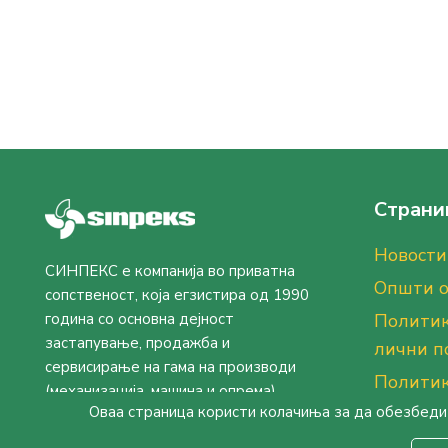
Страни
Новости
СИНПЕКС е компанија во приватна
Општи 
сопственост, која егзистира од 1990
година со основна дејност
Политик
застапување, продажба и
лични п
сервисирање на гама на производи
Политик
(механизација, машина и опрема)
произво
Оваа страница користи колачиња за да обезбеди 
наменети за земјоделстството,
шумарството, градежништвото како
Политик