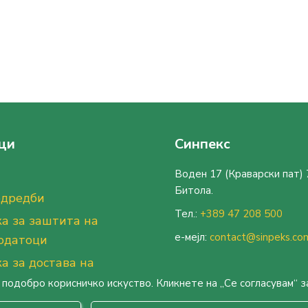
ци
Синпекс
Воден 17 (Краварски пат)
Битола.
одредби
Тел.:
+389 47 208 500
а за заштита на
е-мејл:
contact@sinpeks.co
одатоци
а за достава на
ди
подобро корисничко искуство. Кликнете на „Се согласувам“ з
а за поврат на