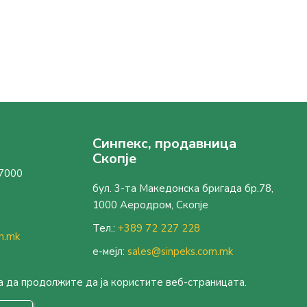
Синпекс, продавница
Скопје
 7000
бул. 3-та Македонска бригада бр.78,
1000 Аеродром, Скопје
Тел.:
+389 72 227 228
m.mk
е-мејл:
sales@sinpeks.com.mk
а да продолжите да ја користите веб-страницата.